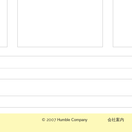
諏訪
駒ヶ根市で家電の買取り
©
2007
会社案内
Humble Company