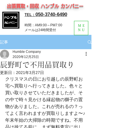
出張買取・回収 ハンブル カンパニー
050-3740-6490
TEL：
時間：AM9:00～PM7:00
ME
​メールは24時間受付
NU
記事
Humble Company
2020年12月25日
辰野町で不用品買取り
更新日：
2021年3月27日
クリスマスの日にお引越しの辰野町お
宅へ買取りへ行ってきました。色々と
買い取りさせていただきましたが、そ
の中で時々見かける縁起物の獅子の置
物がありました。これが売れるの？っ
てよく言われますが買取りしますよ〜♪
年末年始の大掃除の時期ですね。不用
品は捨てる前に、まず無料査定に出し