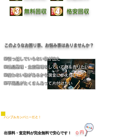
無料回収
格安回収
このようなお困り事、お悩み事はありませんか？
☑引っ越しでいらない物が出た
​☑遺品整理・生前整理をしていて物を売りたい
​☑使わない物があるから現金にかえたい
​☑不用品がたくさんあって片付けたい
ハンブルカンパニーだと！
０円！
出張料・査定料が完全無料で安心です！