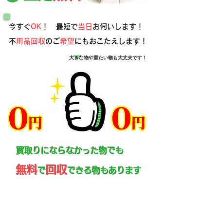
今すぐ
OK
！ 最短で
当日
お伺いします！
​
不用品回収
のご
希望
にもおこたえします！
大きな物や重たい物も大丈夫です！
出張費
お見積
買取りにならなかった物でも
無料
回収
で
できる物もあります