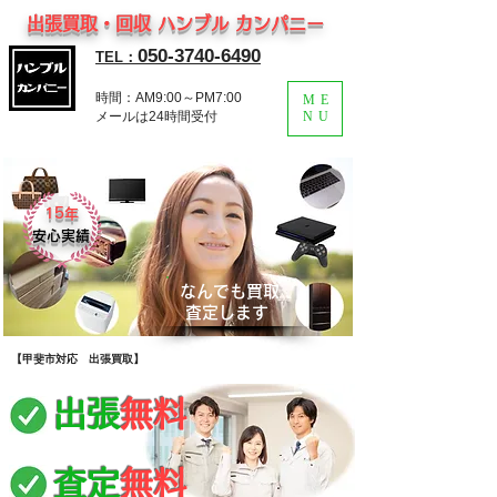
出張買取・回収 ハンブル カンパニー
050-3740-6490
TEL：
時間：AM9:00～PM7:00
ME
​メールは24時間受付
NU
15年
​
安心実績
なんでも買取
​査定します
​【甲斐市対応 出張買取】
出張
無料
査定
無料