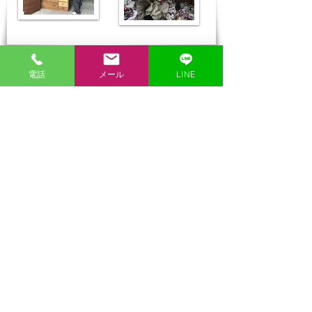
オトクに
電話
メール
LINE
​する
お片付け
相見積もりも大丈夫！
​ ために！
他社さまで見積りをしてから
でも大丈夫ですので、お問い
合わせください。すこしでも
オトクに、お客様のご要望に
お応えできるように可能な限
り対応いたします！
お客様の
高い満足度を
​ご希望をお伝えください！
​ 目指して